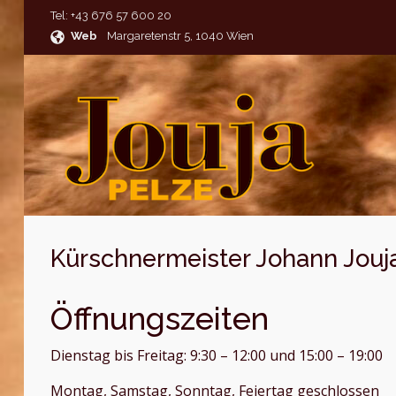
Tel: +43 676 57 600 20
Zum Hauptinhalt springen
Web
Margaretenstr 5, 1040 Wien
Kürschnermeister Johann Jouj
Öffnungszeiten
Dienstag bis Freitag: 9:30 – 12:00 und 15:00 – 19:00
Montag, Samstag, Sonntag, Feiertag geschlossen