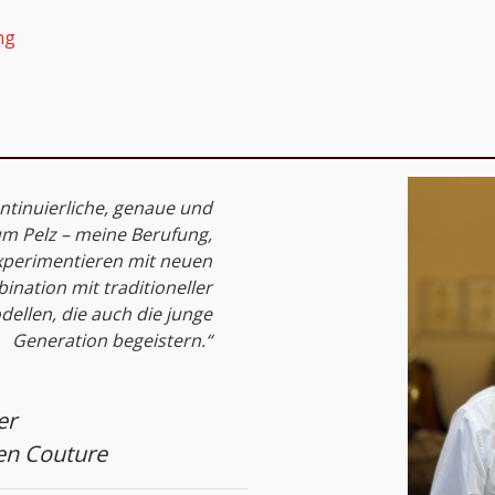
ng
ntinuierliche, genaue und
 um Pelz – meine Berufung,
xperimentieren mit neuen
nation mit traditioneller
llen, die auch die junge
Generation begeistern.“
er
en Couture