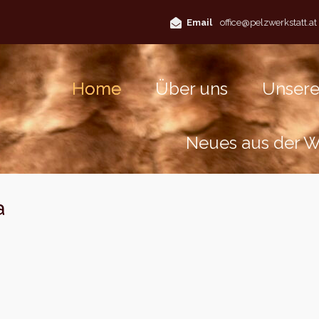
Email
office@pelzwerkstatt.at
Home
Über uns
Unsere
Neues aus der We
a