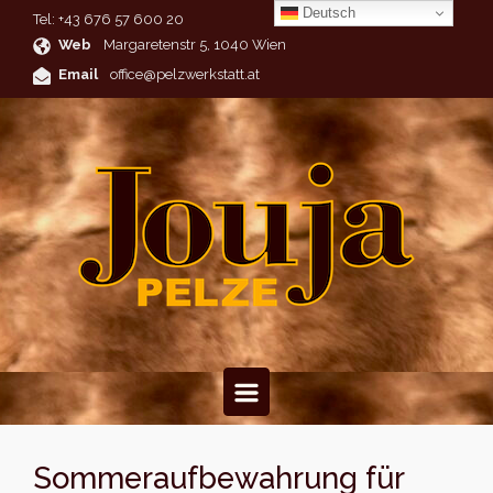
Deutsch
Tel: +43 676 57 600 20
Zum Hauptinhalt springen
Web
Margaretenstr 5, 1040 Wien
Email
office@pelzwerkstatt.at
Sommeraufbewahrung für