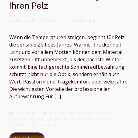
Ihren Pelz
9. März 2026
Geschrieben von
Johann Jouja
Wenn die Temperaturen steigen, beginnt für Pelz
die sensible Zeit des Jahres. Wärme, Trockenheit,
Licht und vor allem Motten können dem Material
zusetzen. Oft unbemerkt, bis der nächste Winter
kommt. Eine fachgerechte Sommeraufbewahrung
schützt nicht nur die Optik, sondern erhält auch
Wert, Passform und Tragekomfort über viele Jahre.
Die wichtigsten Vorteile der professionellen
Aufbewahrung Für […]
Leistungen
Kürschnermeister Wien
,
Pelz
,
pelz
einlagern
,
Pelz richtig lagern
,
Pelzaufbewahrung sommer
,
pelzpflege
,
pelzreinigung