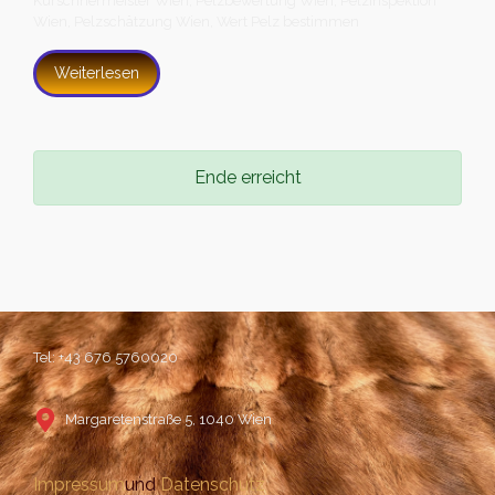
Kürschnermeister Wien
,
Pelzbewertung Wien
,
Pelzinspektion
Wien
,
Pelzschätzung Wien
,
Wert Pelz bestimmen
Weiterlesen
Ende erreicht
Tel: +43 676 5760020
Margaretenstraße 5, 1040 Wien
Impressum
und
Datenschutz